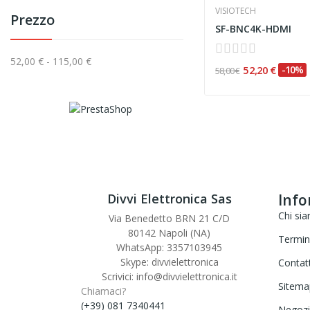
VISIOTECH
Prezzo
SF-BNC4K-HDMI
52,00 € - 115,00 €
52,20 €
-10%
58,00 €
Divvi Elettronica Sas
Info
Chi si
Via Benedetto BRN 21 C/D
80142 Napoli (NA)
Termini
WhatsApp: 3357103945
Skype: divvielettronica
Contat
Scrivici: info@divvielettronica.it
Sitema
Chiamaci?
(+39) 081 7340441
Negozi