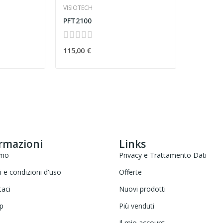
VISIOTECH
PFT2100
115,00 €
rmazioni
Links
amo
Privacy e Trattamento Dati
 e condizioni d'uso
Offerte
taci
Nuovi prodotti
p
Più venduti
Il mio account