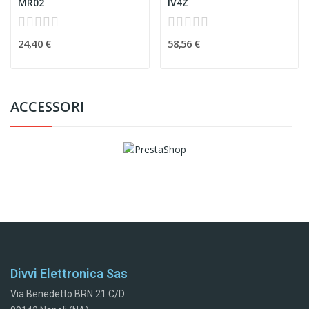
MR02
IV4Z
24,40 €
58,56 €
ACCESSORI
Divvi Elettronica Sas
Via Benedetto BRN 21 C/D