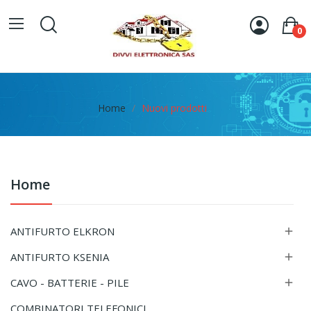
0
Home
Nuovi prodotti
Home
ANTIFURTO ELKRON

ANTIFURTO KSENIA

CAVO - BATTERIE - PILE

COMBINATORI TELEFONICI