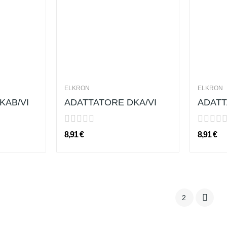
ELKRON
ELKRON
KAB/VI
ADATTATORE DKA/VI
ADATT
8,91 €
8,91 €

1
2