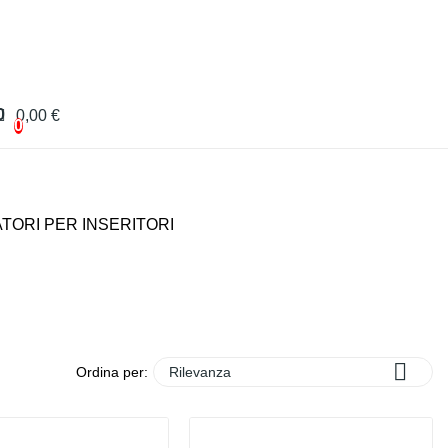
0
0,00 €
0
TORI PER INSERITORI

Ordina per:
Rilevanza