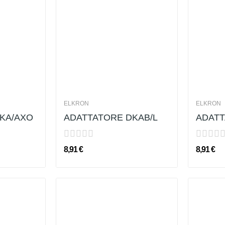
ELKRON
ELKRON
KA/AXO
ADATTATORE DKAB/L
ADATT
8,91 €
8,91 €