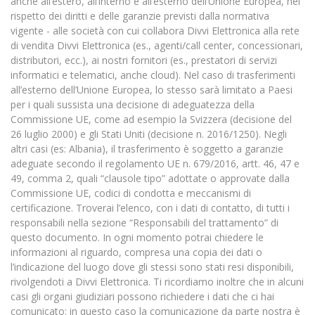
anche all’estero, all’interno e all’esterno dell’Unione Europea, nel
rispetto dei diritti e delle garanzie previsti dalla normativa
vigente - alle società con cui collabora Divvi Elettronica alla rete
di vendita Divvi Elettronica (es., agenti/call center, concessionari,
distributori, ecc.), ai nostri fornitori (es., prestatori di servizi
informatici e telematici, anche cloud). Nel caso di trasferimenti
all’esterno dell’Unione Europea, lo stesso sarà limitato a Paesi
per i quali sussista una decisione di adeguatezza della
Commissione UE, come ad esempio la Svizzera (decisione del
26 luglio 2000) e gli Stati Uniti (decisione n. 2016/1250). Negli
altri casi (es: Albania), il trasferimento è soggetto a garanzie
adeguate secondo il regolamento UE n. 679/2016, artt. 46, 47 e
49, comma 2, quali “clausole tipo” adottate o approvate dalla
Commissione UE, codici di condotta e meccanismi di
certificazione. Troverai l’elenco, con i dati di contatto, di tutti i
responsabili nella sezione “Responsabili del trattamento” di
questo documento. In ogni momento potrai chiedere le
informazioni al riguardo, compresa una copia dei dati o
l’indicazione del luogo dove gli stessi sono stati resi disponibili,
rivolgendoti a Divvi Elettronica. Ti ricordiamo inoltre che in alcuni
casi gli organi giudiziari possono richiedere i dati che ci hai
comunicato: in questo caso la comunicazione da parte nostra è