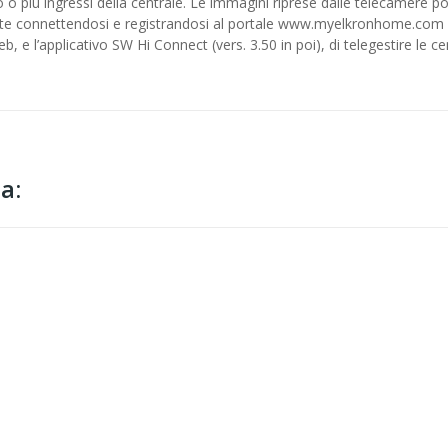
 o più ingressi della centrale. Le immagini riprese dalle telecamere p
mente connettendosi e registrandosi al portale www.myelkronhome.com
, e l’applicativo SW Hi Connect (vers. 3.50 in poi), di telegestire le c
a: