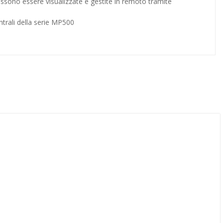
ossono essere visualizzate e gestite in remoto tramite
entrali della serie MP500