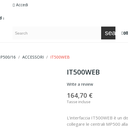
Accedi
d
search
0
0
P500/16
ACCESSORI
IT500WEB
IT500WEB
Write a review
164,70 €
Tasse incluse
L’interfaccia IT500WEB è un di
collegare le centrali MP500 al