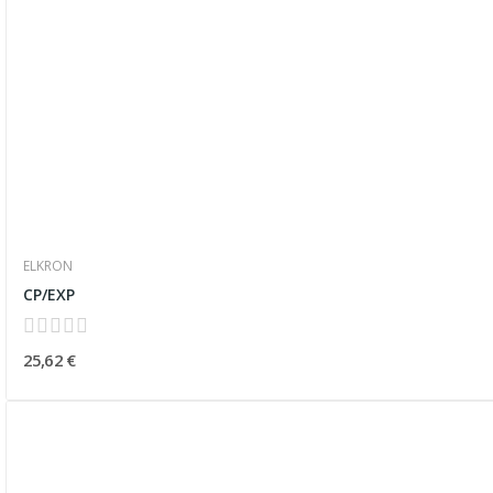
ELKRON
CP/EXP
25,62 €