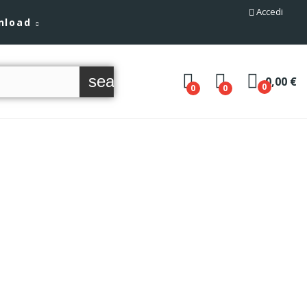
Accedi
nload
search
0,00 €
0
0
0