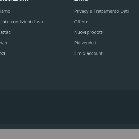
siamo
Privacy e Trattamento Dati
ini e condizioni d'uso
Offerte
attaci
Nuovi prodotti
emap
Più venduti
ozi
Il mio account
Copyright Divvielettronica. All Rights Reserved.