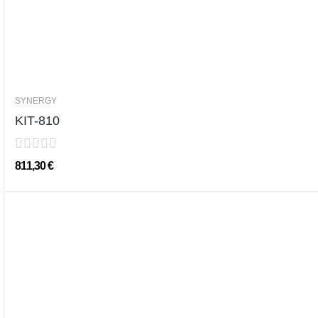
SYNERGY
KIT-810
811,30 €