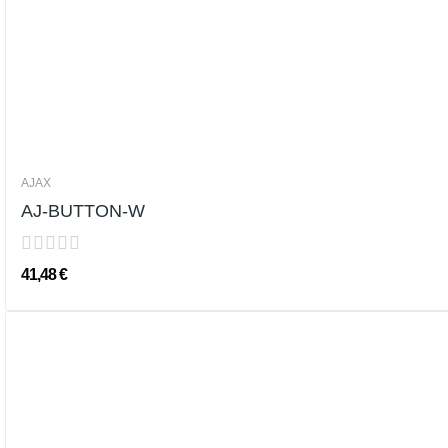
AJAX
AJ-BUTTON-W
41,48 €