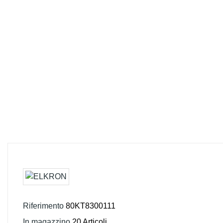
Riferimento
80KT8300111
In magazzino
20 Articoli