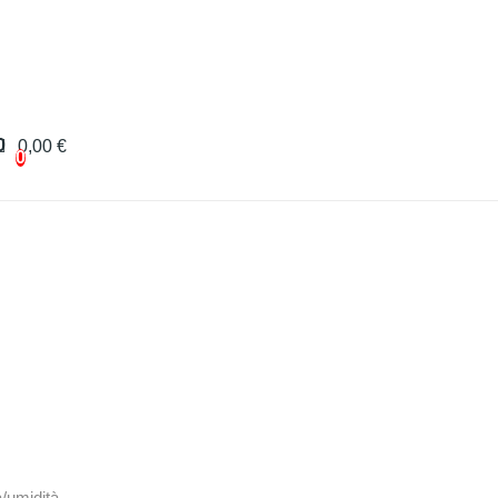
0
0,00 €
0
/umidità.